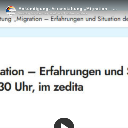
Ankündigung: Veranstaltung „Migration – Erfahrungen und Situation der heimischen Wirtschaft“ (radio aktiv)
Watching this video may reveal your IP address to others.