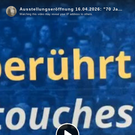
Ausstellungseröffnung 16.04.2026: "70 Jahre Luxemburger Abkommen" im Landtag Niedersachsen
Watching this video may reveal your IP address to others.